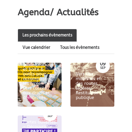
Agenda/ Actualités
Les prochains évènements
25
Vue calendrier
Tous les évènements
AOU
Webinaire
Admin'Go,
09
guide pratique
SEP
et boite à
outils pour
Vers des
accompagner
mobilités et
les lycéen·nes
des routes
vers l’accès
légères.
aux droits et
Restitution
démarches
publique
30
SEP
Portes ouvertes
– Découvrir le
Ti Lab : le