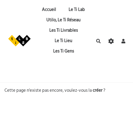
Aller au contenu principal
Accueil
Le Ti Lab
Utilo, Le Ti Réseau
Les Ti Livrables
Le Ti Lieu
Rechercher
Les Ti Gens
Cette page n'existe pas encore, voulez-vous la
créer
?