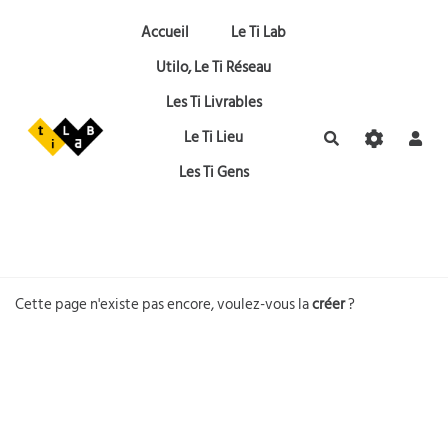
Aller au contenu principal
Accueil
Le Ti Lab
Utilo, Le Ti Réseau
Les Ti Livrables
Le Ti Lieu
Rechercher
Les Ti Gens
Cette page n'existe pas encore, voulez-vous la
créer
?