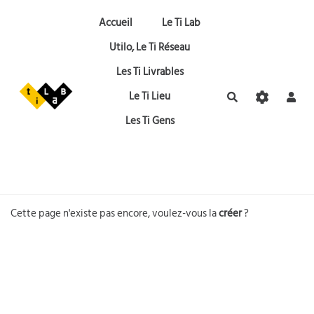
Aller au contenu principal
Accueil
Le Ti Lab
Utilo, Le Ti Réseau
Les Ti Livrables
Le Ti Lieu
Rechercher
Les Ti Gens
Cette page n'existe pas encore, voulez-vous la
créer
?