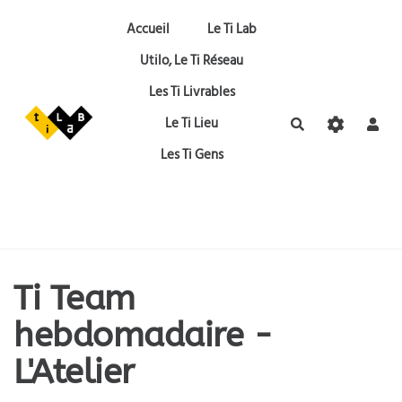
Aller au contenu principal
Accueil
Le Ti Lab
Utilo, Le Ti Réseau
Les Ti Livrables
Le Ti Lieu
Rechercher
Les Ti Gens
Ti Team
hebdomadaire -
L'Atelier