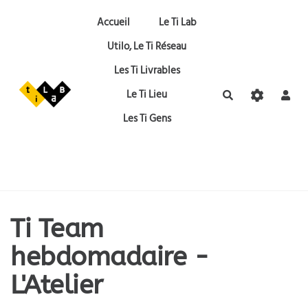
Aller au contenu principal
Accueil
Le Ti Lab
Utilo, Le Ti Réseau
Les Ti Livrables
Le Ti Lieu
Rechercher
Les Ti Gens
Ti Team
hebdomadaire -
L'Atelier