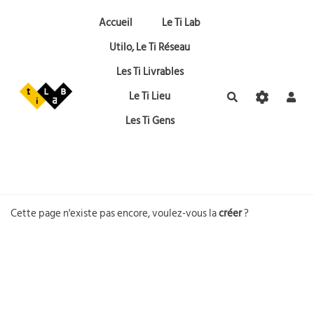
Aller au contenu principal
Accueil
Le Ti Lab
Utilo, Le Ti Réseau
Les Ti Livrables
Le Ti Lieu
Rechercher
Les Ti Gens
Cette page n'existe pas encore, voulez-vous la
créer
?