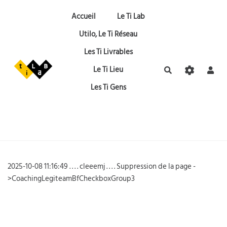
Aller au contenu principal
Accueil
Le Ti Lab
Utilo, Le Ti Réseau
Les Ti Livrables
Le Ti Lieu
Rechercher
Les Ti Gens
2025-10-08 11:16:49 . . . . cleeemj . . . . Suppression de la page -
>CoachingLegiteamBfCheckboxGroup3