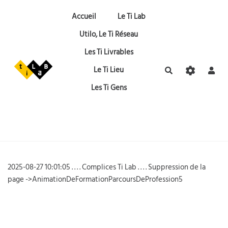
Aller au contenu principal
Accueil
Le Ti Lab
Utilo, Le Ti Réseau
Les Ti Livrables
Le Ti Lieu
Rechercher
Les Ti Gens
2025-08-27 10:01:05 . . . . Complices Ti Lab . . . . Suppression de la
page ->AnimationDeFormationParcoursDeProfession5