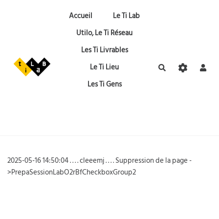
Aller au contenu principal
Accueil
Le Ti Lab
Utilo, Le Ti Réseau
Les Ti Livrables
Le Ti Lieu
Rechercher
Les Ti Gens
2025-05-16 14:50:04 . . . . cleeemj . . . . Suppression de la page -
>PrepaSessionLabO2rBfCheckboxGroup2