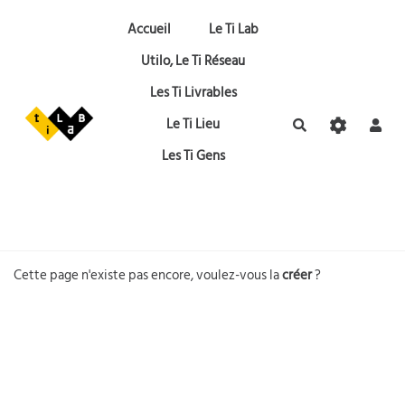
Aller au contenu principal
Accueil
Le Ti Lab
Utilo, Le Ti Réseau
Les Ti Livrables
Le Ti Lieu
Rechercher
Les Ti Gens
Cette page n'existe pas encore, voulez-vous la
créer
?