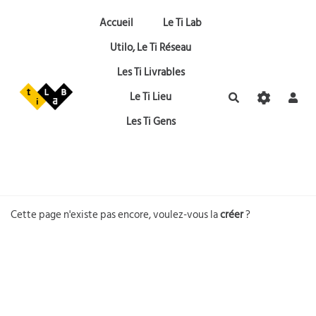
Aller au contenu principal
Accueil
Le Ti Lab
Utilo, Le Ti Réseau
Les Ti Livrables
Le Ti Lieu
Rechercher
Les Ti Gens
Cette page n'existe pas encore, voulez-vous la
créer
?